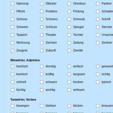
Nahrung
Oktober
Omnibus
Partner
Pflicht
Problem
Prüfung
Schade
Schloss
Schmerz
Schmutz
Schrift
Schwein
Schürze
Spiegel
Strecke
Teppich
Theater
Tochter
Ursach
Wohnung
Zeichen
Zeitung
Zentner
Zeugnis
Zukunft
Zweifel
Wiewörter, Adjektive
berühmt
dreckig
einfach
gewand
komisch
kräftig
langsam
richtig
schnell
schwarz
trocken
typisch
tüchtig
wichtig
wirksam
Tunwörter, Verben
bewegen
bleiben
blicken
brausen