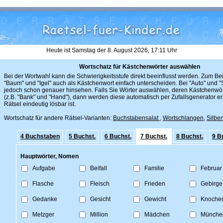
Heute ist Samstag der 8. August 2026, 17:11 Uhr
Wortschatz für Kästchenwörter auswählen
Bei der Wortwahl kann die Schwierigkeitsstufe direkt beeinflusst werden. Zum Bei
"Baum" und "Igel" auch als Kästchenwort einfach unterscheiden. Bei "Auto" und
jedoch schon genauer hinsehen. Falls Sie Wörter auswählen, deren Kästchenwört
(z.B. "Bank" und "Hand"), dann werden diese automatisch per Zufallsgenerator er
Rätsel eindeutig lösbar ist.
Wortschatz für andere Rätsel-Varianten:
Buchstabensalat
,
Wortschlangen
,
Silben
4 Buchstaben
5 Buchst.
6 Buchst.
7 Buchst.
8 Buchst.
9 B
Hauptwörter, Nomen
Aufgabe
Beifall
Familie
Februar
Flasche
Fleisch
Frieden
Gebirge
Gedanke
Gesicht
Gewicht
Knoche
Metzger
Million
Mädchen
Münche