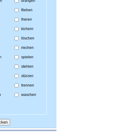
n
drängen
fliehen
frieren
n
kichern
löschen
riechen
n
spielen
stehlen
stürzen
trennen
n
waschen