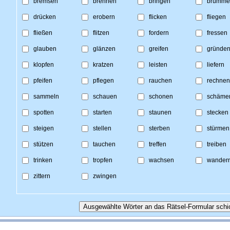
bremsen
brennen
bringen
brumme
drücken
erobern
flicken
fliegen
fließen
flitzen
fordern
fressen
glauben
glänzen
greifen
gründe
klopfen
kratzen
leisten
liefern
pfeifen
pflegen
rauchen
rechnen
sammeln
schauen
schonen
schäme
spotten
starten
staunen
stecken
steigen
stellen
sterben
stürmen
stützen
tauchen
treffen
treiben
trinken
tropfen
wachsen
wander
zittern
zwingen