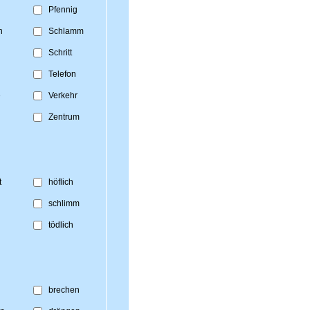
Pfennig
n
Schlamm
Schritt
Telefon
e
Verkehr
Zentrum
t
höflich
schlimm
tödlich
brechen